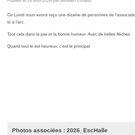
Publiée le
14 avril 2026
par Aurélien Esnault
Ce Lundi nous avons reçu une dizaine de personnes de l'associat
tir à l'arc.
Tout cela dans la joie et la bonne humeur. Avec de belles flèches.
Quand tout le est heureux, c'est le principal.
Photos associées : 2026_EscHalle