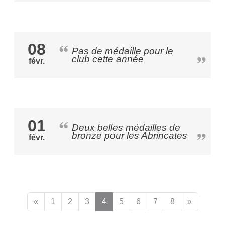
08
Pas de médaille pour le
club cette année
févr.
01
Deux belles médailles de
bronze pour les Abrincates
févr.
«
1
2
3
4
5
6
7
8
»