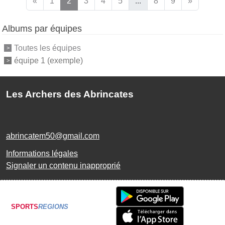
«
1
2
3
4
5
...
8
9
»
Albums par équipes
Toutes les équipes
équipe 1 (exemple)
Les Archers des Abrincates
abrincatem50@gmail.com
Informations légales
Signaler un contenu inapproprié
SPORTS
REGIONS